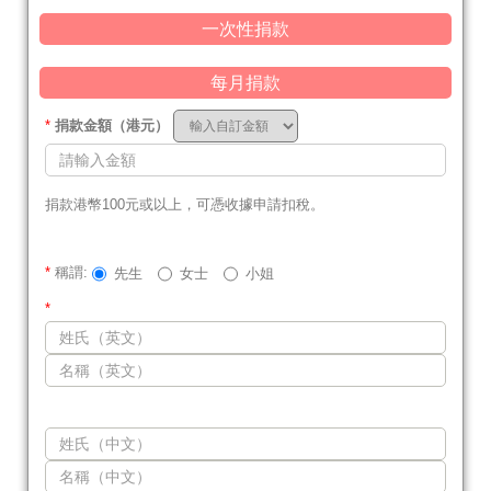
一次性捐款
每月捐款
*
捐款金額（港元）
捐款港幣100元或以上，可憑收據申請扣稅。
*
稱謂:
先生
女士
小姐
*