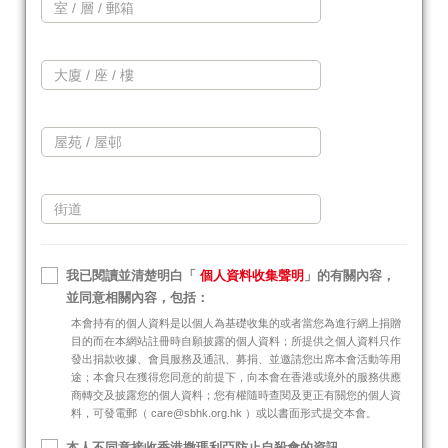
我已閱讀並清楚明白「
個人資料收集聲明
」的有關內容，
並同意相關內容，包括：
本會持有的個人資料是以個人為基礎收集的或者當您為進行網上捐贈
目的而在本網站註冊時自願披露的個人資料；所提供之個人資料只作
發出捐款收據、會員服務及通訊、募捐、並邀請您出席本會活動等用
途；本會只在獲得您同意的前提下，向本會在香港或境外的服務供應
商轉交及披露您的個人資料；您有權隨時查閱及更正有關您的個人資
料，可發電郵（ care@sbhk.org.hk ）或以書面形式提交本會。
本人不同意接收香港撒瑪利亞防止自殺會的資訊。