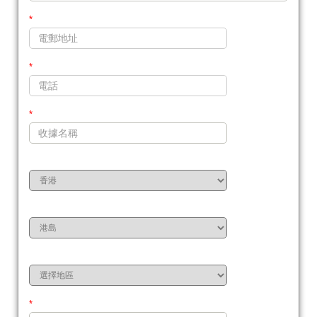
*
*
*
*